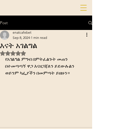
Post
enatcafebet
Sep 8, 2024
1 min read
እናት አገልግል
Rated NaN out of 5 stars.
የአገልግል ምግብ በምትፈልጉት መጠን 
በተመጣጣኝ ዋጋ እናዘጋጃለን ይደውሉልን 
ወይንም ካፌያችን በመምጣት ይዘዙን።